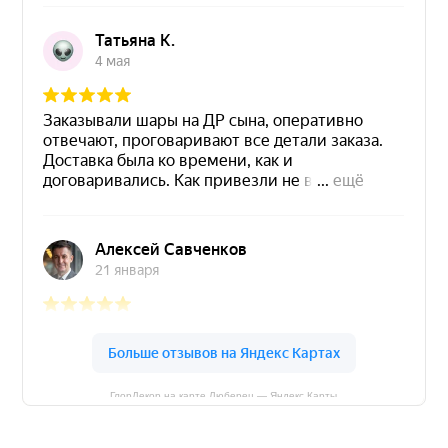
ГлорДекор на карте Люберец — Яндекс Карты