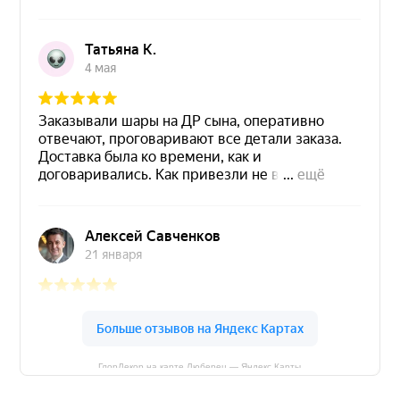
ГлорДекор на карте Люберец — Яндекс Карты