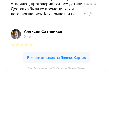
ГлорДекор на карте Люберец — Яндекс Карты