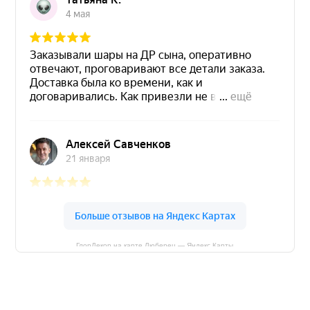
ГлорДекор на карте Люберец — Яндекс Карты