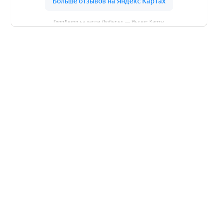
ГлорДекор на карте Люберец — Яндекс Карты