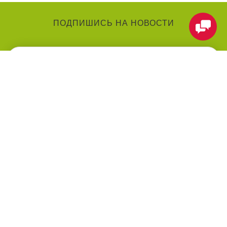
ПОДПИШИСЬ НА НОВОСТИ
КАТЕГОРИИ
О КОМПАНИИ
Аниматоры
О нас
Праздники
Контакты
Воздушные шарики
Оформление мероприятий
под ключ
Товары для праздника
Оплата
Праздничные услуги