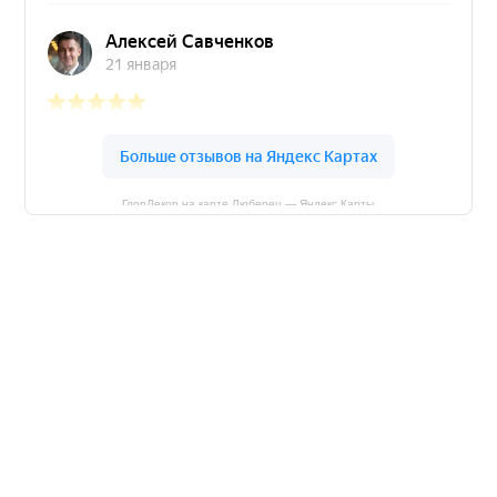
ГлорДекор на карте Люберец — Яндекс Карты