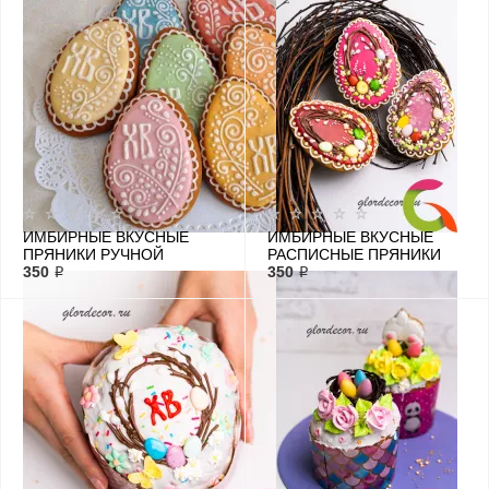
ИМБИРНЫЕ ВКУСНЫЕ
ИМБИРНЫЕ ВКУСНЫЕ
ПРЯНИКИ РУЧНОЙ
РАСПИСНЫЕ ПРЯНИКИ
РАБОТЫ НА ПАСХУ
350 ₽
РУЧНОЙ РАБОТЫ
350 ₽