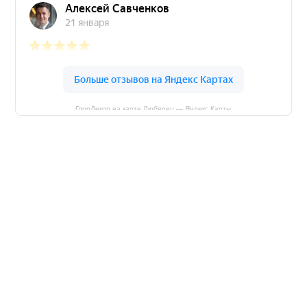
ГлорДекор на карте Люберец — Яндекс Карты