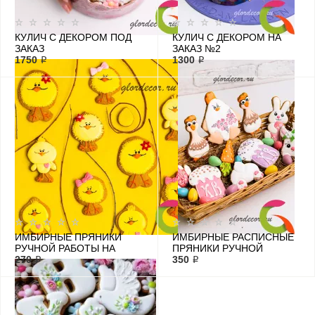
КУЛИЧ С ДЕКОРОМ ПОД
КУЛИЧ С ДЕКОРОМ НА
ЗАКАЗ
ЗАКАЗ №2
1750 ₽
1300 ₽
ИМБИРНЫЕ ПРЯНИКИ
ИМБИРНЫЕ РАСПИСНЫЕ
РУЧНОЙ РАБОТЫ НА
ПРЯНИКИ РУЧНОЙ
ЗАКАЗ
270 ₽
РАБОТЫ
350 ₽