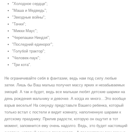
"Холодное сердце";
"Маша и Медведь";
"Звездные войны";
"Тачки";
"Микки Маус";
"Черепашки Ниндзя";
"Последний единорог";
"Голубой трактор";
"Человек-паук";
"Три кота".
Не ограничивайте себя в фантазии, ведь нам под силу любые
затеи. Лишь бы Ваш малыш получил массу ярких и незабываемых
эмоций. А так и будет, ведь все малыши любят детские шарики на
день рождения мальчику и девочке. А когда их много…Это вообще
взрыв веселья! На секунду представьте Вашего ребенка, который
только встал с постели и видит комнату, наполненную шарами к
детскому празднику. Прилив радости, которую он ощутит в тот
момент, запомнится ему очень надолго. Ведь, это будет настоящий