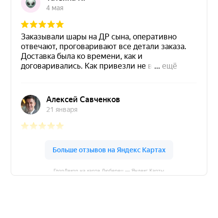
ГлорДекор на карте Люберец — Яндекс Карты