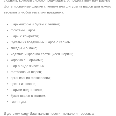
сюрприз, который сложно предугадать. А предоставим вам разные
фольгированные шарики с гелием или фигуры из шаров для яркого
веселья и любой тематики праздника:
шары-цифры и буквы с гелием;
фонтаны шаров;
шары с конфетти;
букеты из воздушных шаров с гелием;
звезды и облако;
ходячие и красиво светящиеся шарики;
коробка с шариками;
шар в виде животных;
фотозона из шаров;
организация фотосессии;
цветы из шаров;
шарики под потолок;
букет шаров с гелием;
гирлянды.
В детском саду Ваш малыш посетит немало интересных