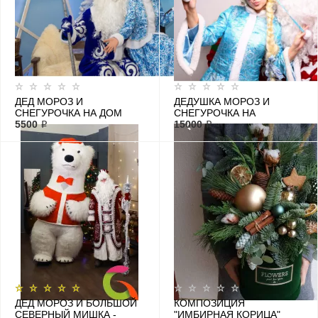
ДЕД МОРОЗ И
ДЕДУШКА МОРОЗ И
СНЕГУРОЧКА НА ДОМ
СНЕГУРОЧКА НА
5500 ₽
КОРПОРАТИВ, РЕСТОРАН,
15000 ₽
КАФЕ И ОФИС
ДЕД МОРОЗ И БОЛЬШОЙ
КОМПОЗИЦИЯ
СЕВЕРНЫЙ МИШКА -
"ИМБИРНАЯ КОРИЦА"