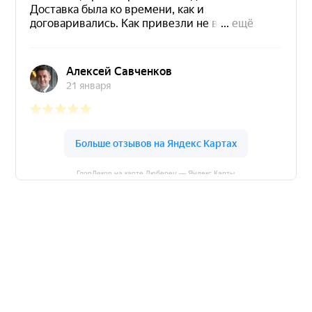
ГлорДекор на карте Люберец — Яндекс Карты