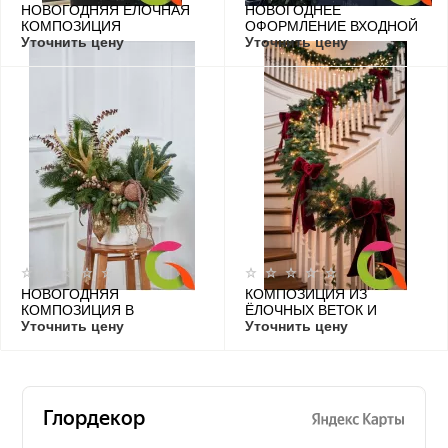
НОВОГОДНЯЯ ЁЛОЧНАЯ
НОВОГОДНЕЕ
КОМПОЗИЦИЯ
ОФОРМЛЕНИЕ ВХОДНОЙ
Уточнить цену
ЗОНЫ С БУСАМИ
Уточнить цену
НОВОГОДНЯЯ
КОМПОЗИЦИЯ ИЗ
КОМПОЗИЦИЯ В
ЁЛОЧНЫХ ВЕТОК И
ПЛЕТЕНОЙ КОРЗИНЕ
Уточнить цену
БАРХАТНЫМИ БАНТАМИ
Уточнить цену