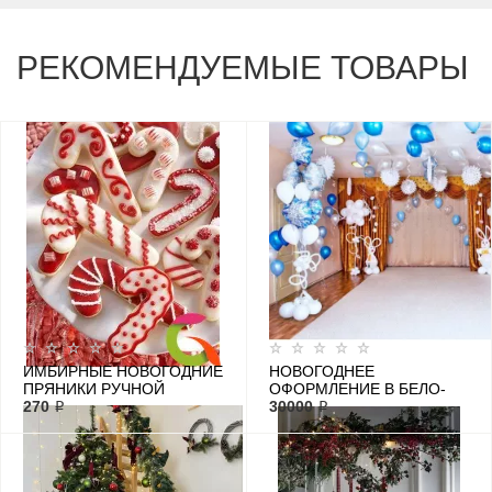
РЕКОМЕНДУЕМЫЕ ТОВАРЫ
ИМБИРНЫЕ НОВОГОДНИЕ
НОВОГОДНЕЕ
ПРЯНИКИ РУЧНОЙ
ОФОРМЛЕНИЕ В БЕЛО-
РАБОТЫ
270 ₽
ГОЛУБОМ ЦВЕТЕ
30000 ₽