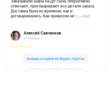
ГлорДекор на карте Люберец — Яндекс Карты