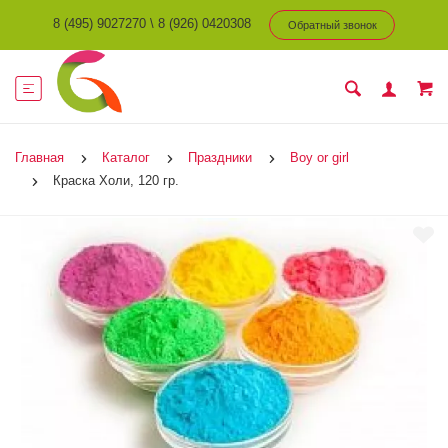
8 (495) 9027270
\
8 (926) 0420308
Обратный звонок
Главная
Каталог
Праздники
Boy or girl
Краска Холи, 120 гр.