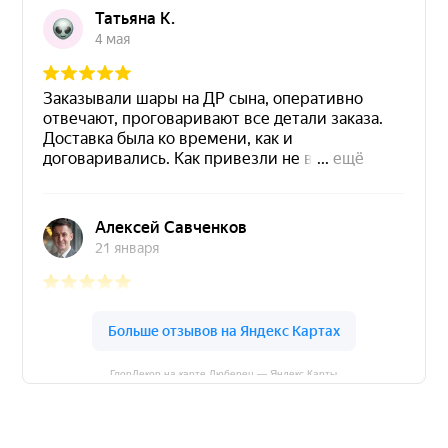
ГлорДекор на карте Люберец — Яндекс Карты