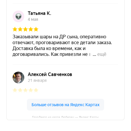
ГлорДекор на карте Люберец — Яндекс Карты