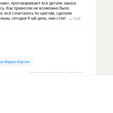
ГлорДекор на карте Люберец — Яндекс Карты