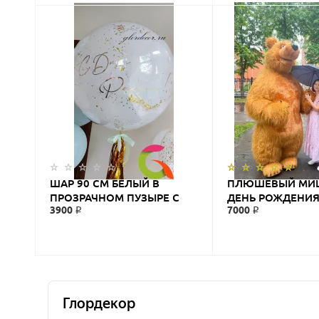
ШАР 90 СМ БЕЛЫЙ В
ПЛЮШЕВЫЙ МИ
ПРОЗРАЧНОМ ПУЗЫРЕ С
ДЕНЬ РОЖДЕНИЯ
3900 ₽
7000 ₽
КОНФЕТТИ И С НАДПИСЬЮ
2,6 М - АНИМАТО
№27