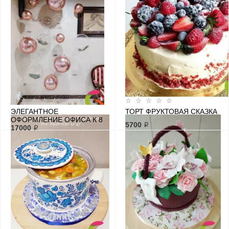
ЭЛЕГАНТНОЕ
ТОРТ ФРУКТОВАЯ СКАЗКА
ОФОРМЛЕНИЕ ОФИСА К 8
5700 ₽
МАРТА ЦВЕТА РОЗОВОЕ
17000 ₽
ЗОЛОТО