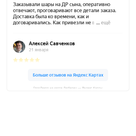
ГлорДекор на карте Люберец — Яндекс Карты