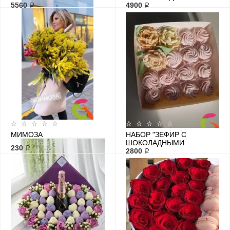
КОРЗИНКАХ"
5560 ₽
РЕШЕНИЕ"
4900 ₽
МИМОЗА
НАБОР "ЗЕФИР С
ШОКОЛАДНЫМИ
230 ₽
ЦВЕТАМИ"
2800 ₽