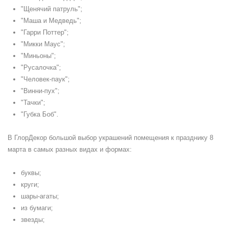
"Щенячий патруль";
"Маша и Медведь";
"Гарри Поттер";
"Микки Маус";
"Миньоны";
"Русалочка";
"Человек-паук";
"Винни-пух";
"Тачки";
"Губка Боб".
В ГлорДекор большой выбор украшений помещения к празднику 8
марта в самых разных видах и формах:
буквы;
круги;
шары-агаты;
из бумаги;
звезды;