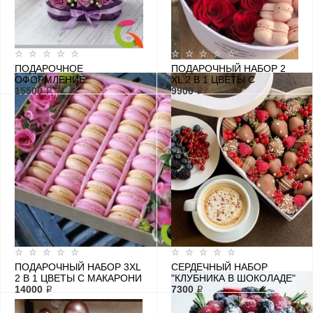
ПОДАРОЧНОЕ
ПОДАРОЧНЫЙ НАБОР 2
ОФОРМЛЕНИЕ
XL 2 В 1 ЦВЕТЫ С
ШАМПАНСКОГО С
15500 ₽
МАКАРОНИ
9900 ₽
КОРОБКОЙ И КЛУБНИКОЙ
В ШОКОЛАДЕ
"ОСЛЕПИТЕЛЬНОЕ
ТОРЖЕСТВО"
ПОДАРОЧНЫЙ НАБОР 3XL
СЕРДЕЧНЫЙ НАБОР
2 В 1 ЦВЕТЫ С МАКАРОНИ
"КЛУБНИКА В ШОКОЛАДЕ"
14000 ₽
№4
7300 ₽