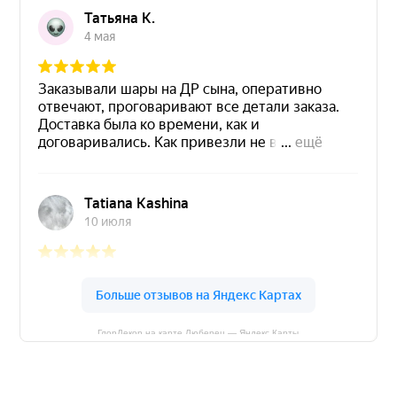
ГлорДекор на карте Люберец — Яндекс Карты