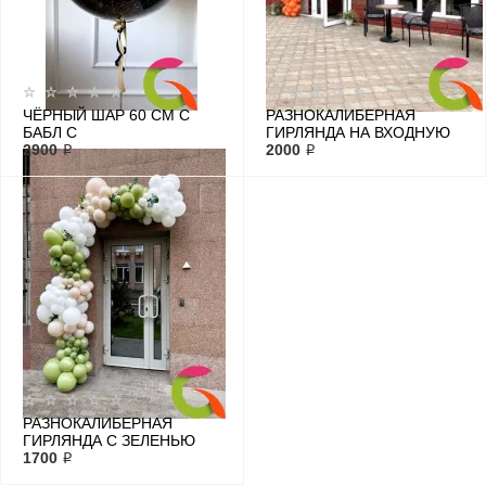
ЧЁРНЫЙ ШАР 60 СМ С
РАЗНОКАЛИБЕРНАЯ
БАБЛ С
ГИРЛЯНДА НА ВХОДНУЮ
ИНДИВИДУАЛЬНОЙ
2900 ₽
ЗОНУ ДЛЯ ПЕКАРНИ
2000 ₽
НАДПИСЬЮ И ЗОЛОТОЙ
КРОШКОЙ
РАЗНОКАЛИБЕРНАЯ
ГИРЛЯНДА С ЗЕЛЕНЬЮ
1700 ₽