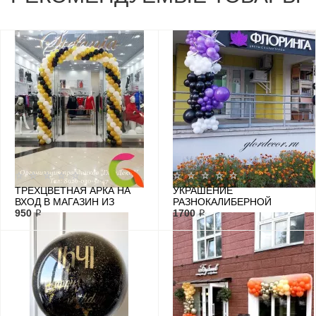
ТРЕХЦВЕТНАЯ АРКА НА
УКРАШЕНИЕ
ВХОД В МАГАЗИН ИЗ
РАЗНОКАЛИБЕРНОЙ
ВОЗДУШНЫХ ШАРОВ
950 ₽
ГИРЛЯНДОЙ ИЗ ШАРОВ
1700 ₽
ЦВЕТОЧНОГО МАГАЗИНА