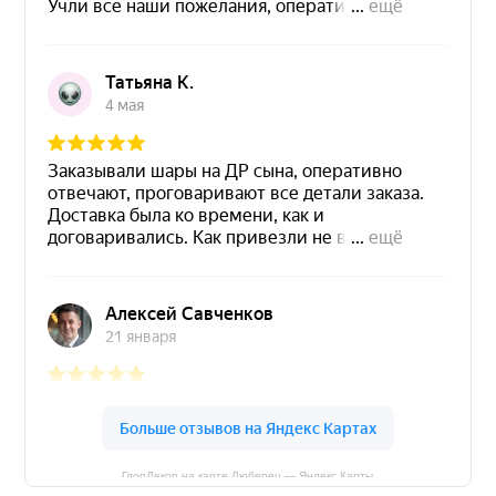
ГлорДекор на карте Люберец — Яндекс Карты