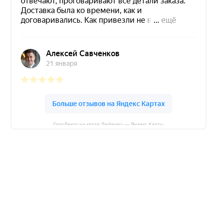
ГлорДекор на карте Люберец — Яндекс Карты