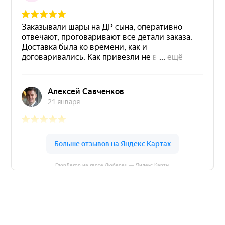
ГлорДекор на карте Люберец — Яндекс Карты