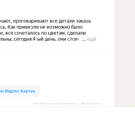
ГлорДекор на карте Люберец — Яндекс Карты