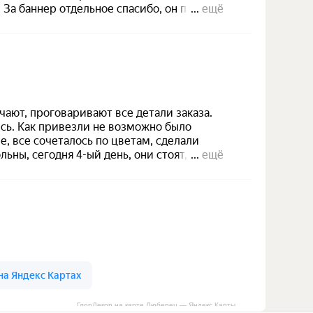
ГлорДекор на карте Люберец — Яндекс Карты