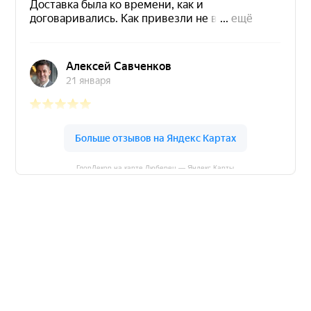
ГлорДекор на карте Люберец — Яндекс Карты