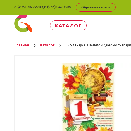
8 (495) 9027270
\
8 (926) 0420308
Обратный звонок
КАТАЛОГ
Главная
Каталог
Гирлянда С Началом учебного года