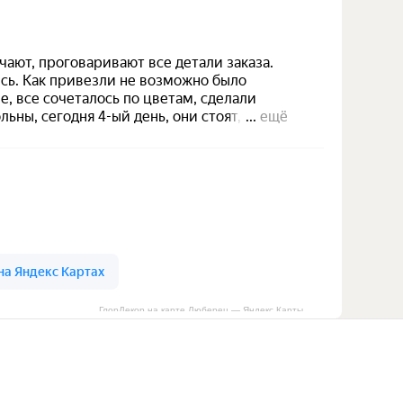
ГлорДекор на карте Люберец — Яндекс Карты