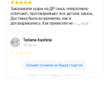
ГлорДекор на карте Люберец — Яндекс Карты