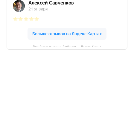
ГлорДекор на карте Люберец — Яндекс Карты