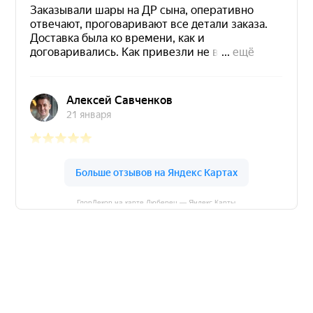
ГлорДекор на карте Люберец — Яндекс Карты