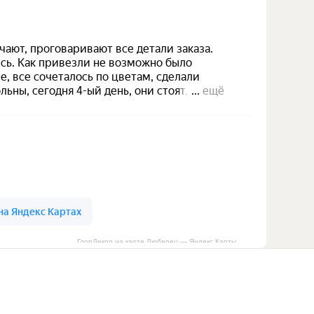
ГлорДекор на карте Люберец — Яндекс Карты