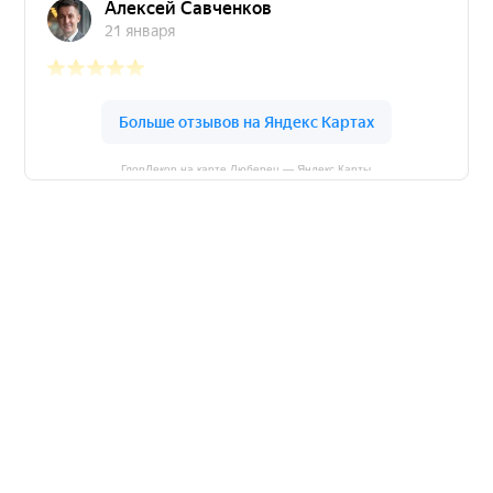
ГлорДекор на карте Люберец — Яндекс Карты