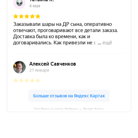
ГлорДекор на карте Люберец — Яндекс Карты