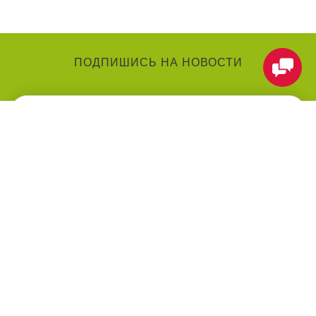
ПОДПИШИСЬ НА НОВОСТИ
КАТЕГОРИИ
О КОМПАНИИ
Аниматоры
О нас
Праздники
Контакты
Воздушные шарики
Оформление мероприятий
под ключ
Товары для праздника
Оплата