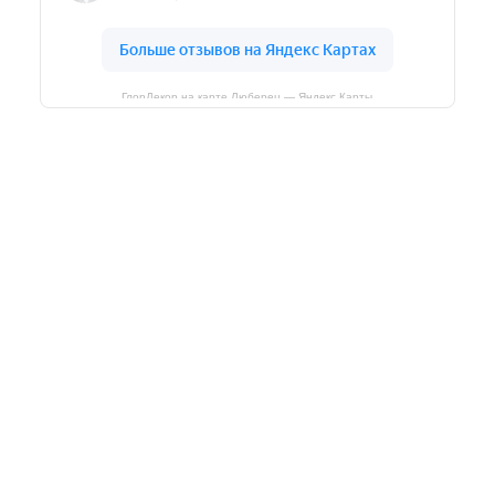
ГлорДекор на карте Люберец — Яндекс Карты